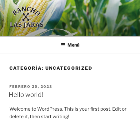
Saltar
al
contenido
RANCHO LAS JARAS
Del Campo a tu mesa
Menú
CATEGORÍA:
UNCATEGORIZED
PUBLICADO
FEBRERO 20, 2023
EL
Hello world!
Welcome to WordPress. This is your first post. Edit or
delete it, then start writing!